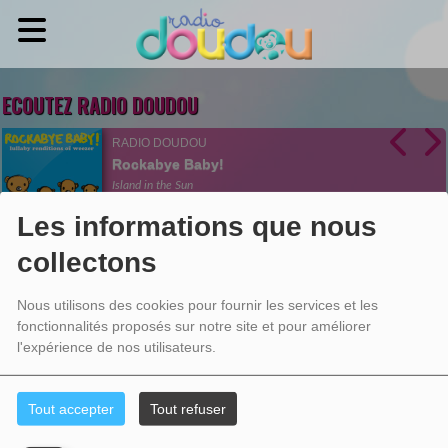
ECOUTEZ RADIO DOUDOU
RADIO DOUDOU
Rockabye Baby!
Island in the Sun
Ecoutez maintenant
Les informations que nous
collectons
SUPPRIMER VOS INFORMATIONS
Nous utilisons des cookies pour fournir les services et les
fonctionnalités proposés sur notre site et pour améliorer
PERSONNELLES
l'expérience de nos utilisateurs.
Tout accepter
Tout refuser