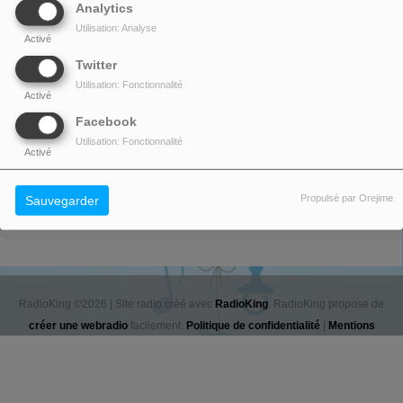
Analytics
Utilisation: Analyse
Activé
Twitter
Utilisation: Fonctionnalité
Activé
Facebook
Utilisation: Fonctionnalité
Activé
Propulsé par Orejime
Sauvegarder
Envoyer
RadioKing ©2026 | Site radio créé avec
RadioKing
. RadioKing propose de
créer une webradio
facilement.
Politique de confidentialité
|
Mentions
légales