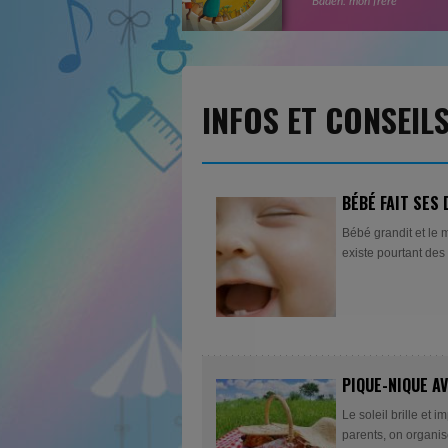
Baden: mon frère
INFOS ET CONSEIL
BÉBÉ FAIT SES
Bébé grandit et le 
existe pourtant des 
PIQUE-NIQUE A
Le soleil brille et i
parents, on organis