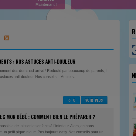
Maintenant !
R
S
 DENTS : NOS ASTUCES ANTI-DOULEUR
moment des dents est arrivé ! Redouté par beaucoup de parents, il
N
astuces anti-douleur. Nos conseils. - Mettre sa...
0
VOIR PLUS
VEC MON BÉBÉ : COMMENT BIEN LE PRÉPARER ?
mpossible de laisser les enfants à l’interieur. Alors, en bons
e un petit pique-nique. Pas toujours easy. Nos conseils pour un