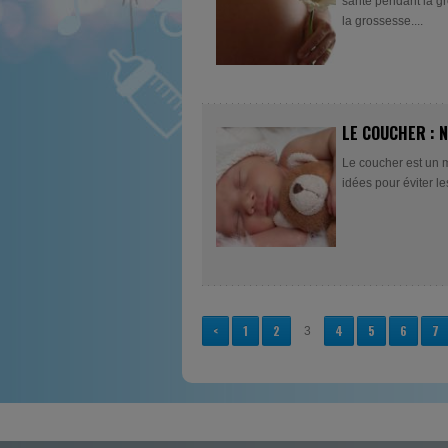
santé pendant la gr
la grossesse....
LE COUCHER : 
Le coucher est un 
idées pour éviter le
<
1
2
4
5
6
7
3