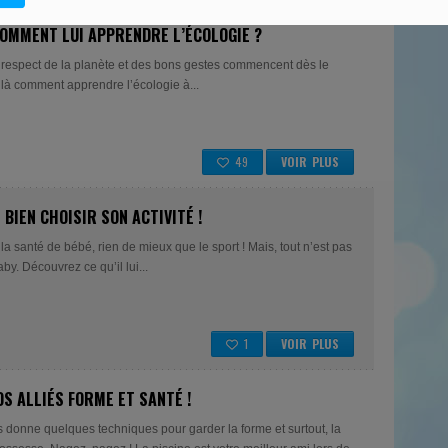
COMMENT LUI APPRENDRE L’ÉCOLOGIE ?
 respect de la planète et des bons gestes commencent dès le
ilà comment apprendre l’écologie à...
49
VOIR PLUS
 BIEN CHOISIR SON ACTIVITÉ !
 la santé de bébé, rien de mieux que le sport ! Mais, tout n’est pas
y. Découvrez ce qu’il lui...
1
VOIR PLUS
OS ALLIÉS FORME ET SANTÉ !
donne quelques techniques pour garder la forme et surtout, la