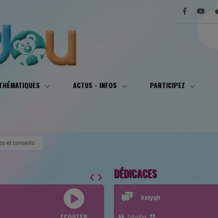
 THÉMATIQUES
ACTUS - INFOS
PARTICIPEZ
os et conseils
DÉDICACES
kxtyqh
ECOUTER
tpkmbw