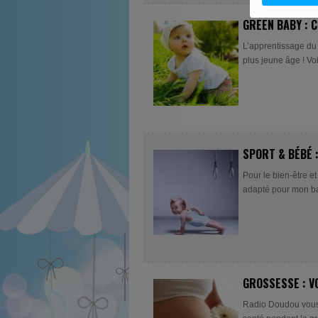
GREEN BABY : 
L’apprentissage du
plus jeune âge ! Vo
SPORT & BÉBÉ :
Pour le bien-être et
adapté pour mon bab
GROSSESSE : V
Radio Doudou vous 