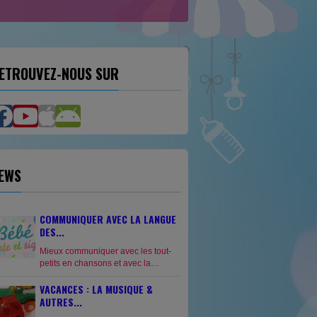
ETROUVEZ-NOUS SUR
EWS
COMMUNIQUER AVEC LA LANGUE
DES...
Mieux communiquer avec les tout-
petits en chansons et avec la
langue des signes ? C'est
VACANCES : LA MUSIQUE &
possible ! Avant d'apprendre à
parler, un bébé est déjà agile de
AUTRES...
ses...