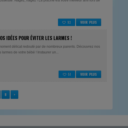
ossesse. Nagez, nagez ! La piscine est votre meilleur ami lors de
93
VOIR PLUS
NOS IDÉES POUR ÉVITER LES LARMES !
moment délicat redouté par de nombreux parents. Découvrez nos
s larmes de votre bébé ! Instaurer un...
51
VOIR PLUS
8
>