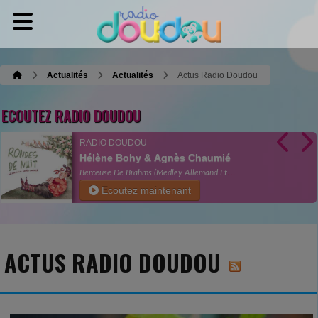
Actualités
Actualités
Actus Radio Doudou
ECOUTEZ RADIO DOUDOU
RADIO DOUDOU
Hélène Bohy & Agnès Chaumié
Berceuse De Brahms (Medley Allemand Et
Français)
Ecoutez maintenant
ACTUS RADIO DOUDOU