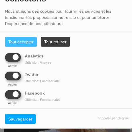
Nous utilisons des cookies pour fournir les services et les
fonctionnalités proposés sur notre site et pour améliorer
l'expérience de nos utilisateurs.
Tout accepter
Tout refuser
Analytics
ÇA C’ÉTAIT AVANT… QUE JE DEVIENNE PARENT !
Utilisation: Analyse
Activé
Avant d’être parents, vous aviez une vie tranquille et des petites habitudes
bien à vous. Mais, depuis la naissance de votre petit…tout a...
Twitter
Utilisation: Fonctionnalité
Activé
Facebook
Utilisation: Fonctionnalité
Activé
Propulsé par Orejime
Sauvegarder