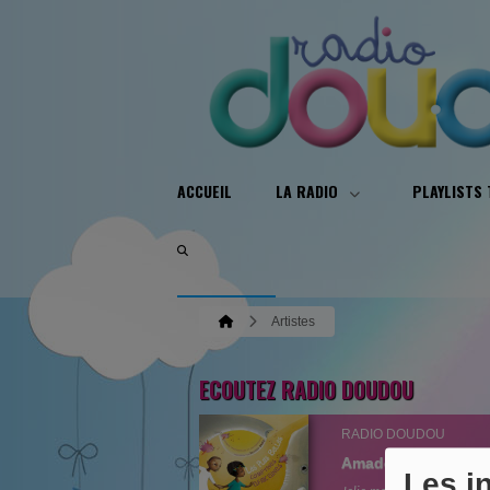
ACCUEIL
LA RADIO
PLAYLISTS
Artistes
ECOUTEZ RADIO DOUDOU
RADIO DOUDOU
Amadou Sanfo
Les i