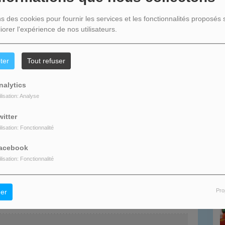
Maintenant !
ns des cookies pour fournir les services et les fonctionnalités proposés s
iorer l'expérience de nos utilisateurs.
R
ter
Tout refuser
nalytics
J
K
L
M
N
O
P
Q
R
S
T
U
V
W
X
Y
Z
ilisation: Analyse
witter
N
ilisation: Fonctionnalité
acebook
est né à Paris le 7 juillet 1973. Très vite, ses parents déménagent
ilisation: Fonctionnalité
Pro
er
0
VOIR PLUS