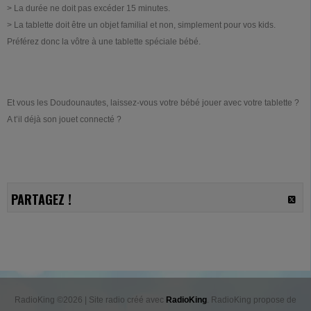
> La durée ne doit pas excéder 15 minutes.
> La tablette doit être un objet familial et non, simplement pour vos kids.
Préférez donc la vôtre à une tablette spéciale bébé.
Et vous les Doudounautes, laissez-vous votre bébé jouer avec votre tablette ?
A t’il déjà son jouet connecté ?
PARTAGEZ !
RadioKing ©2026 | Site radio créé avec
RadioKing
. RadioKing propose de