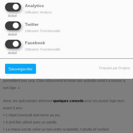
Analytics
Pourtant, le monde pédiatrique se déchire quant aux « baby tablettes ».
A
Utilisation: Analyse
Activé
l’académie des sciences
, on a compilé de nombreuses études pour rendre
son verdict. Un verdict sans appel pour l’utilisation des tablettes avant 3 ans.
Twitter
Pour eux : « Il faut réserver leur utilisation à des usages toujours
Utilisation: Fonctionnalité
Activé
accompagnés. La relation est essentielle. Ce qui est important pour un tout-
Facebook
petit est d'interagir avec un être humain, ainsi que de manipuler des objets en
Utilisation: Fonctionnalité
trois dimensions. Le bébé possède plusieurs zones cérébrales qui ne sont pas
Activé
encore connectées entre elles. Il a besoin d'une activité qui crée du lien entre
ces différentes zones sensorielles. Il doit pouvoir saisir un objet, le porter à sa
Propulsé par Orejime
Sauvegarder
bouche, le jeter, entendre le bruit qu'il fait et courir après. Les tablettes ne
permettent pas cela. Elles détournent le bébé des activités dont il a besoin à
son âge. ».
Ainsi, les spécialistes délivrent
quelques conseils
pour les jouets high-tech
avant 3 ans :
> L’objet connecté doit servir au jeu.
> Il doit être utilisé avec un adulte.
> Le mieux est de créer un lien entre la tablette, l’adulte et l’enfant.