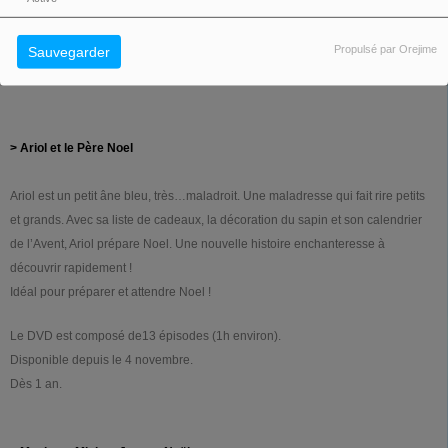
Le DVD est composé de
12 épisodes (2h environ).
Disponible depuis 4 novembre.
Propulsé par Orejime
Sauvegarder
Dès 1 an.
>
Ariol et le Père Noel
Ariol est un petit âne bleu, très…maladroit. Une maladresse qui fait rire petits
et grands. Avec sa liste de cadeaux, la décoration du sapin et son calendrier
de l’Avent, Ariol prépare Noel. Une nouvelle histoire enchanteresse à
découvrir rapidement !
Idéal pour préparer et attendre Noel !
Le DVD est composé de13 épisodes (1h environ).
Disponible depuis le 4 novembre.
Dès 1 an.