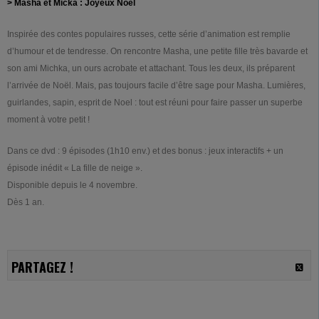
> Masha et Micka : Joyeux Noël
Inspirée des contes populaires russes, cette série d’animation est remplie
d’humour et de tendresse. On rencontre Masha, une petite fille très bavarde et
son ami Michka, un ours acrobate et attachant. Tous les deux, ils préparent
l’arrivée de Noël. Mais, pas toujours facile d’être sage pour Masha. Lumières,
guirlandes, sapin, esprit de Noel : tout est réuni pour faire passer un superbe
moment à votre petit !
Dans ce dvd : 9 épisodes (1h10 env.) et des bonus : jeux interactifs + un
épisode inédit « La fille de neige ».
Disponible depuis le 4 novembre.
Dès 1 an.
PARTAGEZ !