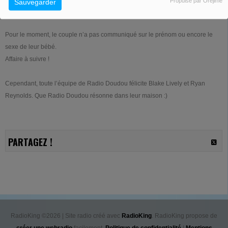
Propulsé par Orejime
Sauvegarder
heureuse d'en être là aujourd'hui dans ma vie."
Pour le moment, le couple n’a pas communiqué sur le prénom ou encore le
sexe de leur bébé.
Affaire à suivre !
Cependant, toute l’équipe de Radio Doudou félicite Blake Lively et Ryan
Reynolds. Que Radio Doudou résonne dans leur maison :)
PARTAGEZ !
RadioKing ©2026 | Site radio créé avec
RadioKing
. RadioKing propose de
créer une webradio
facilement.
Politique de confidentialité
|
Mentions