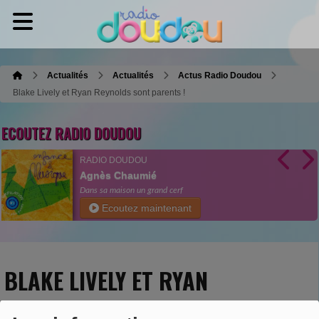
Actualités
Actualités
Actus Radio Doudou
Blake Lively et Ryan Reynolds sont parents !
ECOUTEZ RADIO DOUDOU
RADIO DOUDOU
Agnès Chaumié
Dans sa maison un grand cerf
Ecoutez maintenant
BLAKE LIVELY ET RYAN
REYNOLDS SONT PARENTS !