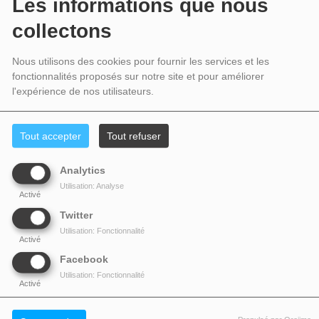
Les informations que nous
collectons
Nous utilisons des cookies pour fournir les services et les
fonctionnalités proposés sur notre site et pour améliorer
l'expérience de nos utilisateurs.
Tout accepter
Tout refuser
Le bébé n’était pas attendu tout de suite, et pourtant il a décidé de pointer le
Analytics
bout de son nez en cette fin d’année 2014. Blake et Ryan sont parents !
Utilisation: Analyse
Activé
C’est le début d’une toute nouvelle aventure pour le couple d’acteurs Ryan
Twitter
Reynolds et Blake Lively. En effet, leur premier enfant serait né il y a déjà
Utilisation: Fonctionnalité
Activé
quelques jours. Selon les infos de PageSix.com, la Gossip Girl aurait
Facebook
accouché fin décembre.
Utilisation: Fonctionnalité
Rayonnante tout au long de sa grossesse, l’actrice a toujours rêvé d’être
Activé
maman, comme elle le confiant en octobre dernier au journal US Weekly :
"C'est la chose que je voulais depuis que je suis toute petite. Je suis vraiment