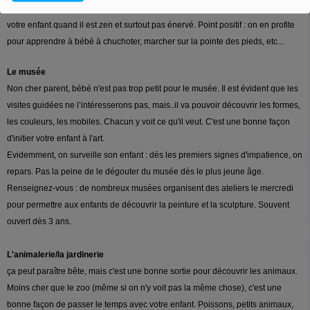
Attention tout de même, cette sortie nécessite calme et sérénité. Alors amenez
votre enfant quand il est zen et surtout pas énervé. Point positif : on en profite
pour apprendre à bébé à chuchoter, marcher sur la pointe des pieds, etc...
Le musée
Non cher parent, bébé n'est pas trop petit pour le musée. Il est évident que les
visites guidées ne l’intéresserons pas, mais..il va pouvoir découvrir les formes,
les couleurs, les mobiles. Chacun y voit ce qu'il veut. C'est une bonne façon
d'initier votre enfant à l'art.
Evidemment, on surveille son enfant : dès les premiers signes d'impatience, on
repars. Pas la peine de le dégouter du musée dès le plus jeune âge.
Renseignez-vous : de nombreux musées organisent des ateliers le mercredi
pour permettre aux enfants de découvrir la peinture et la sculpture. Souvent
ouvert dès 3 ans.
L'animalerie/la jardinerie
ça peut paraître bête, mais c'est une bonne sortie pour découvrir les animaux.
Moins cher que le zoo (même si on n'y voit pas la même chose), c'est une
bonne façon de passer le temps avec votre enfant. Poissons, petits animaux,