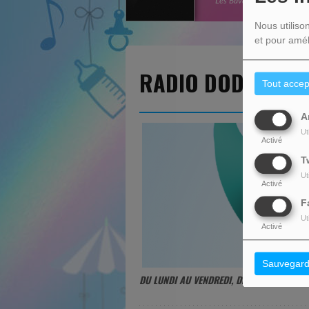
Les Bavards
Nous utiliso
et pour amél
RADIO DODO
Tout accep
A
Ut
Activé
T
Ut
Activé
F
Ut
Activé
Sauvegard
DU LUNDI AU VENDREDI, DE 19:30 À 07:00