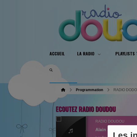
ACCUEIL
LA RADIO
PLAYLISTS
Programmation
RADIO DODO
ECOUTEZ RADIO DOUDOU
RADIO DOUDOU
Alain Schneider
Les i