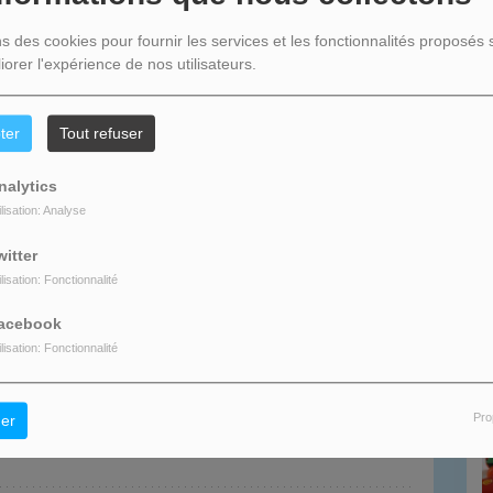
Maintenant !
ns des cookies pour fournir les services et les fonctionnalités proposés s
iorer l'expérience de nos utilisateurs.
R
2
ter
Tout refuser
nalytics
ilisation: Analyse
witter
N
ilisation: Fonctionnalité
acebook
ilisation: Fonctionnalité
Pro
er