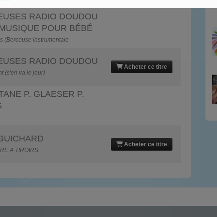
EUSES RADIO DOUDOU
 MUSIQUE POUR BÉBÉ
as (Berceuse instrumentale
EUSES RADIO DOUDOU
Acheter ce titre
(s'en va le jour)
LTANE P. GLAESER P.
S
 GUICHARD
Acheter ce titre
RE A TIROIRS