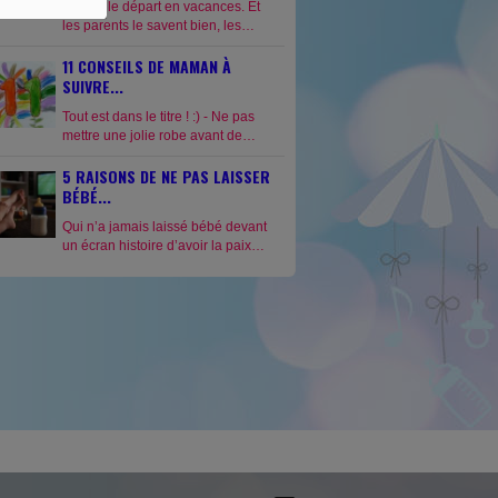
Bientôt le départ en vacances. Et
les parents le savent bien, les
heures de voyages sont toujours
11 CONSEILS DE MAMAN À
difficiles. En train, en voiture, en
avion : aucuns enfants ne restent
SUIVRE...
calmes...
Tout est dans le titre ! :) - Ne pas
mettre une jolie robe avant de
changer bébé. On vous aura
5 RAISONS DE NE PAS LAISSER
prévenu. L’urine sur votre robe en
soie jaune, ne vous rendra pas...
BÉBÉ...
Qui n’a jamais laissé bébé devant
un écran histoire d’avoir la paix
quelques minutes, voir quelques
heures ! Personne ne vous jettera
la pierre, ça...