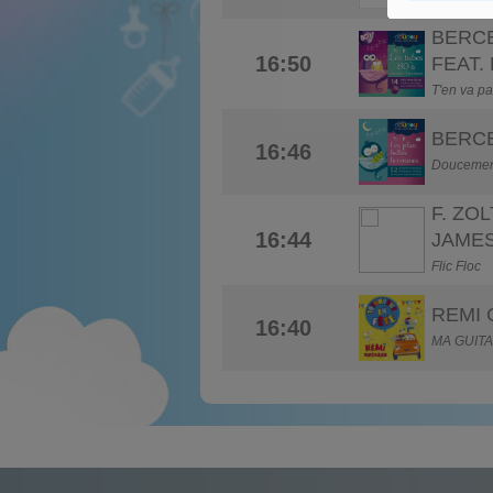
BERC
16:50
FEAT.
T'en va p
BERC
16:46
Doucement 
F. ZO
16:44
JAME
Flic Floc
REMI
16:40
MA GUITA