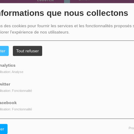
Maintenant !
nformations que nous collectons
ns des cookies pour fournir les services et les fonctionnalités proposés s
R
iorer l'expérience de nos utilisateurs.
ter
Tout refuser
Mois
Heure
nalytics
N
ilisation: Analyse
witter
TÉLÉCHARGEZ
ilisation: Fonctionnalité
LAPORTE
acebook
Acheter ce titre
oël est enrhumé
ilisation: Fonctionnalité
E SATT
Acheter ce titre
Pro
er
ar