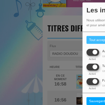
Ainsi Font, Font...
Les i
Nous utiliso
TITRES DIFFUSÉS
et pour amél
Tout accep
Flux
Jour
A
Ut
Activé
T
HEURE
TITRE
Ut
Activé
EN CE
LOIC 
MOMENT
F
16:58
Le père N
Ut
Activé
EMILI
16:56
Sauvegard
Human Be