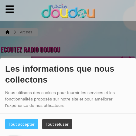
Artistes
ECOUTEZ RADIO DOUDOU
RADIO DOUDOU
Les informations que nous
Abed Azrié
Le corbeau
collectons
Ecoutez maintenant
Nous utilisons des cookies pour fournir les services et les
fonctionnalités proposés sur notre site et pour améliorer
l'expérience de nos utilisateurs.
ARTISTES
Tout accepter
Tout refuser
Aucun résultat n’a été trouvé.