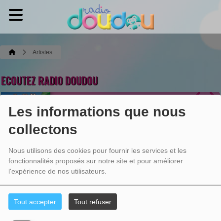
Artistes
ECOUTEZ RADIO DOUDOU
RADIO DOUDOU
Les informations que nous
La famille Maestro
Fais dodo ré mi
collectons
Ecoutez maintenant
Nous utilisons des cookies pour fournir les services et les
fonctionnalités proposés sur notre site et pour améliorer
l'expérience de nos utilisateurs.
ARTISTES
Tout accepter
Tout refuser
Aucun résultat n’a été trouvé.